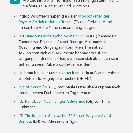
Weitere hilfreiche Informationssammlungen zum Thema
Selfcare, tolle Initiativen und Buchtipps
Indigo Volunteers haben die vielen
Möglichkeiten der
Psycho-Sozialen-Unterstützung
(EN) für Freiwillige und
humanitäre Helfer*innen zusammengetragen.
Die
Handouts von Psychologists 4 Future
(DE) behandeln
Themen wie Resilienz, Selbstfürsorge, Achtsamkeit,
Coaching und Umgang mit Konflikten. Thematisch
fokussieren sich die Dokumente besonders auf den
Umgang mit der Klimakrise, sie lassen sich aber auch sehr
gut auf unseren Arbeitskontext anwenden!
Du brauchst eine Auszeit?
Hier
kannst du auf Spendenbasis
ein Retreat für Engagierte machen (DE, EN)
Out of Action
(DE) – „Emotionale Erste Hilfe“-Gruppen nach
traumatischen Erlebnissen im Engagement
Handbuch Nachhaltiger Aktivismus
(DE) von Timo
Luthmann
The Idealist's Survival Kit. 75 Simple Ways to Avoid
Burnout
(EN) von Alessandra Pigni