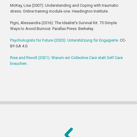
McKay, Lisa (2007): Understanding and Coping with traumatic
stress. Online training module one. Headington Institute.
Pigni, Alessandra (2016): The Idealist's Survival Kit. 75 Simple
Ways to Avoid Burnout. Parallax Press: Berkeley.
Psychologists for Future (2020): Unterstützung für Engagierte.
CC-
BY-SA 4.0.
Rise and Revolt (2021): Warum wir Collective Care statt Self Care
brauchen.