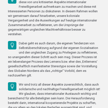
diese von uns kritisierten Aspekte internationaler
Freiwilligenarbeit aufmerksam zu machen und diese mit
Interessierten Personen zu diskutieren. In diesem Rahmen wollen
wir gemeinsam darauf hinarbeiten, unsere koloniale
Vergangenheit und die Auswirkungen auf heutige internationaler
Zusammenarbeit zu reflektieren, um die Ursprünge der
gegenwärtigen ungleichen Machtverhältnisse besser zu
verstehen.
Dabei geht es auch darum, die eigenen Tendenzen von
Selbstüberschätzung aufgrund der eigenen Sozialisation
und den ungleichen Zugang zu Privilegien zu reflektieren,
so unangenehm dieser Schritt auch sein mag. Dieser Prozess ist
ein lebenslanger Prozess des Lernens bzw. eher des ‚Entlernens‘
gesellschaftlich manifestierter Stereotype sowie der Vorstellung
des Globalen Nordens als das „richtige“ Vorbild, dem es
nachzueifern gilt.
Wir sind trotz all dieser Aspekte zuversichtlich, dass auch
solidarische und nachhaltige Freiwilligenarbeit möglich ist!
Wir glauben, dass internationaler Austausch wichtig und
bereichernd für alle Beteiligten sein kann. Die Herausforderung
besteht darin, international kooperierende Projekte zu schaffen,
die vor allem an den lokalen Bedarfen ausgerichtet sind, und