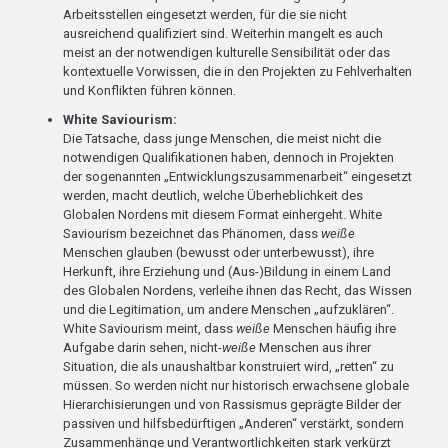
Arbeitsstellen eingesetzt werden, für die sie nicht
ausreichend qualifiziert sind. Weiterhin mangelt es auch
meist an der notwendigen kulturelle Sensibilität oder das
kontextuelle Vorwissen, die in den Projekten zu Fehlverhalten
und Konflikten führen können.
White Saviourism:
Die Tatsache, dass junge Menschen, die meist nicht die
notwendigen Qualifikationen haben, dennoch in Projekten
der sogenannten „Entwicklungszusammenarbeit“ eingesetzt
werden, macht deutlich, welche Überheblichkeit des
Globalen Nordens mit diesem Format einhergeht. White
Saviourism bezeichnet das Phänomen, dass
weiße
Menschen glauben (bewusst oder unterbewusst), ihre
Herkunft, ihre Erziehung und (Aus-)Bildung in einem Land
des Globalen Nordens, verleihe ihnen das Recht, das Wissen
und die Legitimation, um andere Menschen „aufzuklären“.
White Saviourism meint, dass
weiße
Menschen häufig ihre
Aufgabe darin sehen, nicht-
weiße
Menschen aus ihrer
Situation, die als unaushaltbar konstruiert wird, „retten“ zu
müssen. So werden nicht nur historisch erwachsene globale
Hierarchisierungen und von Rassismus geprägte Bilder der
passiven und hilfsbedürftigen „Anderen“ verstärkt, sondern
Zusammenhänge und Verantwortlichkeiten stark verkürzt