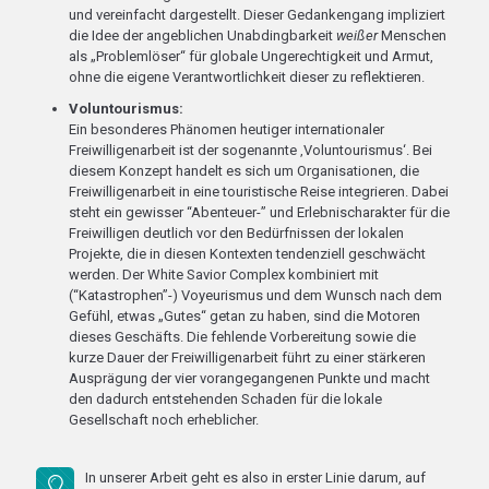
und vereinfacht dargestellt. Dieser Gedankengang impliziert
die Idee der angeblichen Unabdingbarkeit
weißer
Menschen
als „Problemlöser“ für globale Ungerechtigkeit und Armut,
ohne die eigene Verantwortlichkeit dieser zu reflektieren.
Voluntourismus:
Ein besonderes Phänomen heutiger internationaler
Freiwilligenarbeit ist der sogenannte ‚Voluntourismus‘. Bei
diesem Konzept handelt es sich um Organisationen, die
Freiwilligenarbeit in eine touristische Reise integrieren. Dabei
steht ein gewisser “Abenteuer-” und Erlebnischarakter für die
Freiwilligen deutlich vor den Bedürfnissen der lokalen
Projekte, die in diesen Kontexten tendenziell geschwächt
werden. Der White Savior Complex kombiniert mit
(“Katastrophen”-) Voyeurismus und dem Wunsch nach dem
Gefühl, etwas „Gutes“ getan zu haben, sind die Motoren
dieses Geschäfts. Die fehlende Vorbereitung sowie die
kurze Dauer der Freiwilligenarbeit führt zu einer stärkeren
Ausprägung der vier vorangegangenen Punkte und macht
den dadurch entstehenden Schaden für die lokale
Gesellschaft noch erheblicher.
In unserer Arbeit geht es also in erster Linie darum, auf