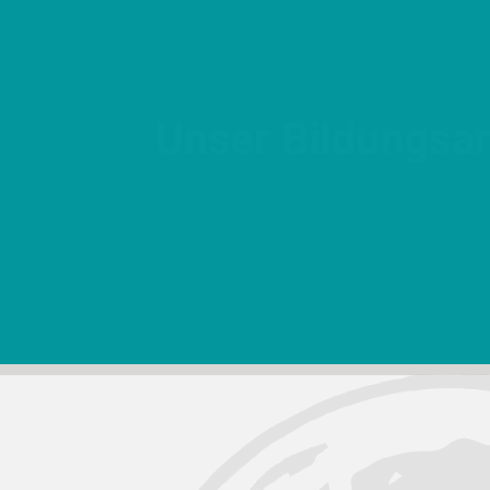
Unser Bildungsansa
Wir möchten in unserer Gesellschaft ei
über Privilegien und Verantwortlichkeite
die aus strukturellen Machtverhältnisse