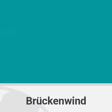
tz
n Bewusstsein
n schaffen,
n entstehen.
Brückenwind