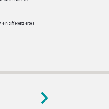
zw. besonders von -
 ein differenziertes