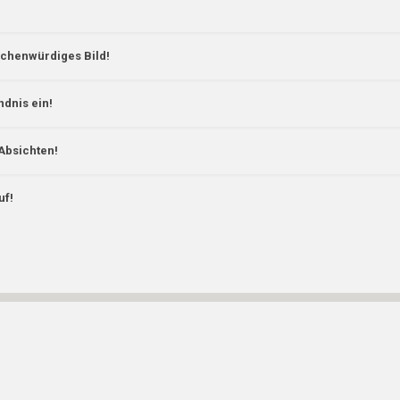
schenwürdiges Bild!
ndnis ein!
Absichten!
uf!