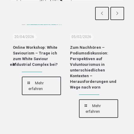
20/04/2026
05/02/2026
13
Online Workshop: White
Zum Nachhören –
Off
er
Saviourism – Trage ich
Podiumsdiskussion:
Mac
zum White Saviour
Perspektiven auf
Fre
narbeit“
Industrial Complex bei?
Voluntourismus in
„En
n
unterschiedlichen
gem
Kontexten –
Herausforderungen und
Mehr
Wege nach vorn
erfahren
Mehr
erfahren