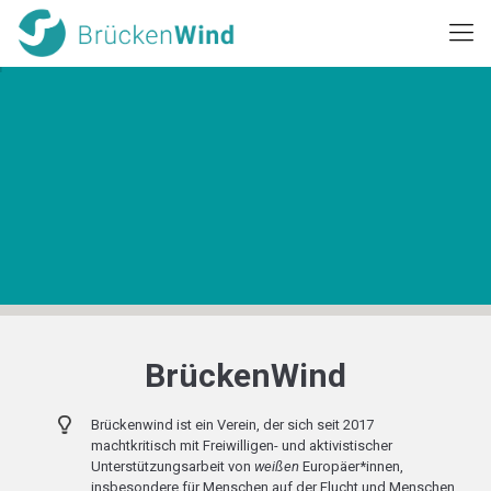
Unser Bildungsansatz
Wir möchten in unserer Gesellschaft ein Bewusstsein
über Privilegien und Verantwortlichkeiten schaffen,
die aus strukturellen Machtverhältnissen entstehen.
BrückenWind
Brückenwind ist ein Verein, der sich seit 2017
machtkritisch mit Freiwilligen- und aktivistischer
Unterstützungsarbeit von
weißen
Europäer*innen,
insbesondere für Menschen auf der Flucht und Menschen