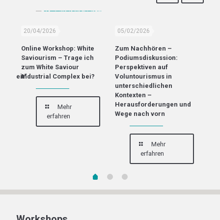
20/04/2026
05/02/2026
13
Online Workshop: White
Zum Nachhören –
Off
er
Saviourism – Trage ich
Podiumsdiskussion:
Mac
zum White Saviour
Perspektiven auf
Fre
narbeit“
Industrial Complex bei?
Voluntourismus in
„En
n
unterschiedlichen
gem
Kontexten –
Herausforderungen und
Mehr
Wege nach vorn
erfahren
Mehr
erfahren
Workshops